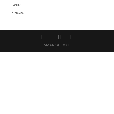
Berita
Prestasi
SMANSAP OKE